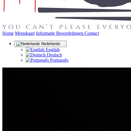
(huidige)
Home
Menukaart
Informatie
Beoordelingen
Contact
Nederlands
English
Deutsch
Português